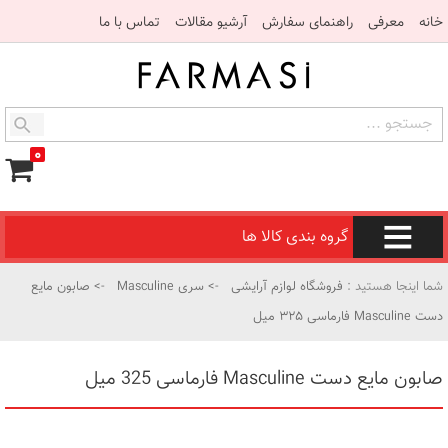
خانه
معرفی
راهنمای سفارش
آرشیو مقالات
تماس با ما
۰
گروه بندی کالا ها
شما اینجا هستید :
فروشگاه لوازم آرایشی
->
سری Masculine
-> صابون مایع
دست Masculine فارماسی ۳۲۵ میل
صابون مایع دست Masculine فارماسی 325 میل