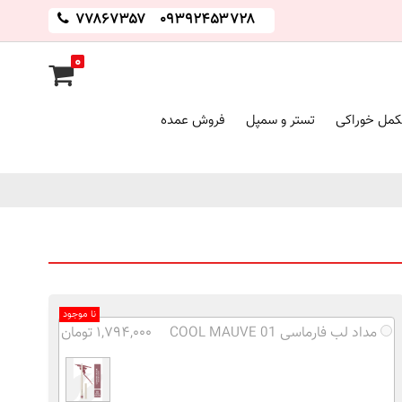
۷۷۸۶۷۳۵۷
۰۹۳۹۲۴۵۳۷۲۸
۰
مل خوراکی
تستر و سمپل
فروش عمده
نا موجود
مداد لب فارماسی 01 COOL MAUVE
۱,۷۹۴,۰۰۰ تومان