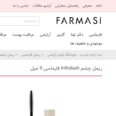
خانه
معرفی
راهنمای سفارش
آرشیو مقالات
تماس با ما
فارماسی
دکتر تونا
گارنیر
آرایشی
مراقبت پوست
مراق
موجودی و تخفیف ها
شما اینجا هستید :
فروشگاه لوازم آرایشی
->
ریمل فارماسی
-> ریمل چشم Infinilash فارماسی ۹ م
ریمل چشم Infinilash فارماسی 9 میل