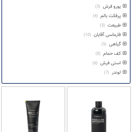
یورو فرش
(3)
پرفکت بالم
(4)
طبیعت
(3)
فارماسی آقایان
(10)
گیاهی
(5)
کف حمام
(0)
استی فرش
(6)
لوندر
(7)