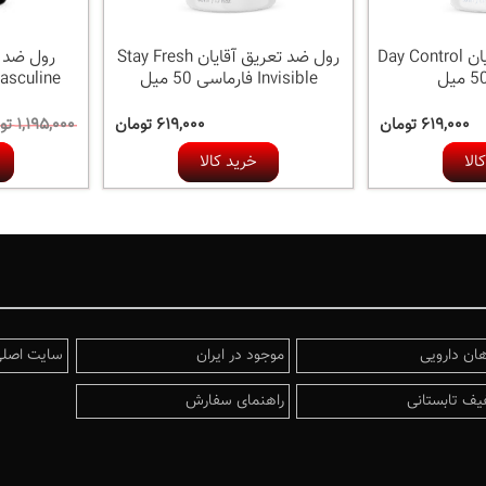
رول ضد تعریق آقایان Day Control
رول ضد تعریق آقایان Stay Fresh
رول ضد 
Invisible فارماسی 50 میل
Masculine فارماسی 50
۶۱۹,۰۰۰ تومان
۶۱۹,۰۰۰ تومان
۱,۱۹۵,۰۰۰ تومان
الا
خرید کالا
هان دارویی
موجود در ایران
سایت اصلی
یف تابستانی
راهنمای سفارش