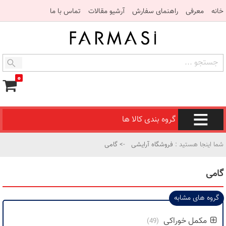
خانه
معرفی
راهنمای سفارش
آرشیو مقالات
تماس با ما
۰
گروه بندی کالا ها
شما اینجا هستید :
فروشگاه آرایشی
-> گامی
گامی
گروه های مشابه
مکمل خوراکی
(49)