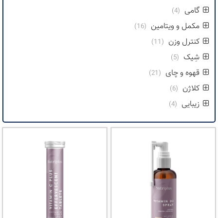
گامی
(4)
مکمل و ویتامین
(16)
کنترل وزن
(11)
شِیک
(5)
قهوه و چای
(21)
کلاژن
(6)
زیبایی
(4)