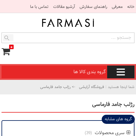
خانه
معرفی
راهنمای سفارش
آرشیو مقالات
تماس با ما
۰
گروه بندی کالا ها
شما اینجا هستید :
فروشگاه آرایشی
-> رژلب جامد فارماسی
رژلب جامد فارماسی
گروه های مشابه
سری محصولات
(39)